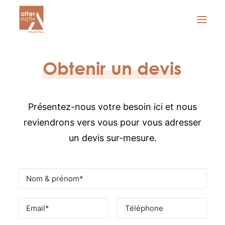
CONCEPT
Obtenir
un
devis
L’ESPRIT TINY
L’OFFRE
Présentez-nous votre besoin ici et nous
À PROPOS
reviendrons vers vous pour vous adresser
GALERIE
un devis sur-mesure.
TARIFS
Obtenir un devis