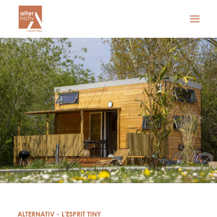
CONCEPT
L’ESPRIT TINY
L’OFFRE
À PROPOS
GALERIE
TARIFS
Obtenir un devis
ALTERNATIV - L'ESPRIT TINY